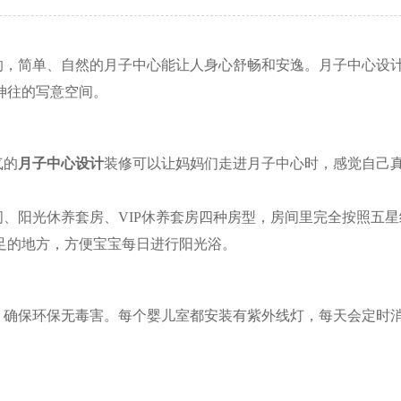
的，简单、自然的月子中心能让人身心舒畅和安逸。月子中心设
神往的写意空间。
气的
月子中心设计
装修可以让妈妈们走进月子中心时，感觉自己
间、阳光休养套房、
VIP
休养套房四种房型，房间里完全按照五星
足的地方，方便宝宝每日进行阳光浴。
，确保环保无毒害。每个婴儿室都安装有紫外线灯，每天会定时