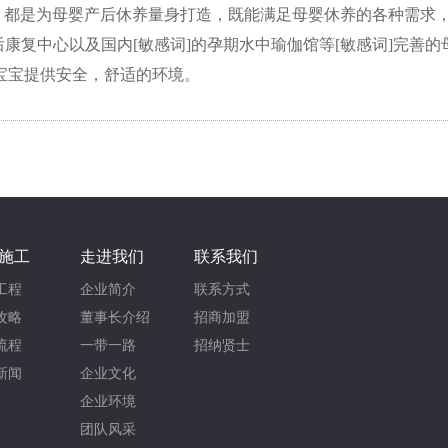
，都是为母婴产后休养量身打造，既能满足母婴休养的各种需求
后康复中心以及国内[敏感词]的孕期水中瑜伽馆等[敏感词]完善
宝宝提供安全，舒适的环境。
施工
走进我们
联系我们
工程
企业简介
联系方式
攻略
董事长介绍
招商加盟
流程
一带一路
招纳贤士
新闻
企业文化
企业环境
团队风采