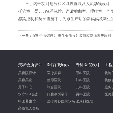
三、内部功能划分和区域设置以及人流动线设计
托管室、婴儿SPA游泳馆、产后瑜伽室、理疗室、产
感染控制和防护措施下，为刚生产后的新妈妈及新生
上一条：深圳中医馆设计 养生会所设计装修应遵循哪些原则
美容会所设计
医疗门诊设计
专科医院设计
工程
美容院设计
医疗美容
眼科医院
装饰
美容美发
整形医院
妇科医院
装修
月子中心
综合医院
儿科医院
服务
水疗SPA会所
口腔诊所装修
男科医院
医美
中医养生馆
医疗美容医院软装
泌尿科医院
高级私人会所