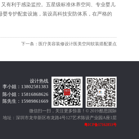
，又有利于感染监控。五星级标准休养空间、专业婴儿
的母婴专护配套设施，装设高科技安防体系，在严格的
下一条：医疗美容装修设计医美空间软装搭配要点
设计热线
李小姐：13802581383
陈小姐：15816868626
陈先生：15989861669
微信扫一扫，关注更多惊喜！
© 2019 酷思国际
地址：深圳市龙华新区布龙路4号127艺术陈设产业园A座1层
粤ICP备17162853号