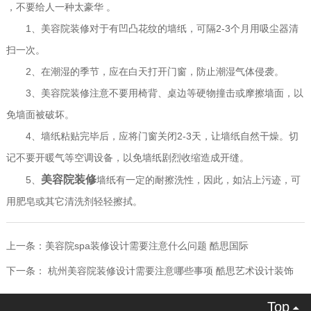
，不要给人一种太豪华
。
1
2-3
、美容院装修对于有凹凸花纹的墙纸，可隔
个月用吸尘器清
扫一次。
2
、在潮湿的季节，应在白天打开门窗，防止潮湿气体侵袭。
3
、美容院装修注意不要用椅背、桌边等硬物撞击或摩擦墙面，以
免墙面被破坏。
4
2-3
、墙纸粘贴完毕后，应将门窗关闭
天，让墙纸自然干燥。切
记不要开暖气等空调设备，以免墙纸剧烈收缩造成开缝。
美容院装修
5
、
墙纸有一定的耐擦洗性，因此，如沾上污迹，可
用肥皂或其它清洗剂轻轻擦拭。
上一条：
美容院spa装修设计需要注意什么问题 酷思国际
下一条：
杭州美容院装修设计需要注意哪些事项 酷思艺术设计装饰
Top
