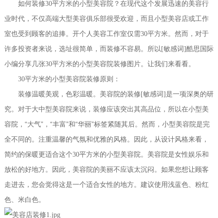
如何装修
30
平方米的小型美容院？在现代这个发展迅速的美容行
业时代，不仅高端大型美容俱乐部很受欢迎，而且小型美容店或工作
室也受到顾客的追捧。开个人美容工作室仅需
30
平方米。然而，对于
许多投资者来说，选址很简单，而装修不容易。所以[敏感词]酷思国际
小编分享几张
30
平方米的小型美容院装修图片。让我们来看看。
30平方米的小型美容院装修原则：
装修温暖美观，色彩温暖。美容院的装修[敏感词]是一项深奥的研
究。对于大中型美容院来说，装修应该突出其高品位，所以在小型美
“
”
“
”
“
”
容院，
大气
，
丰富
和
华丽
标签紧随其后。然而，小型美容院是完
全不同的。注重温馨的气氛和优雅的风格。因此，从设计风格来看，
简约的保暖更适合这个30平方米的小型美容院。美容院是女性娱乐和
放松的好地方。因此，美容院的美丽不应该太沉闷。如果您想让顾客
走进去，您会觉得这是一个适合女性的地方。建议使用浅蓝色、粉红
色、米白色。