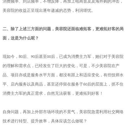
消费频率、到店频率，不增反降，再加上电商普及及海外购的冲击，
美容院的收益正呈现出逐年递减的态势，利润堪忧。
二、除了上述三方面的问题，美容院还面临难拓客，更难拓好客的局
面，这是为什么呢？
现如今，
后、
后甚至
后，已成为消费主力军，她们对于美容院
80
90
00
的理解和需求点，已经发生了巨大的变化，可是，不少美容院在产
品、项目亦或是服务水平方面，都没有跟上和适应变化，有些技师水
平、店内服务以及商品，甚至还停留在服务于
后的层面上，抓不住
60
消费主力军的真正需求，自然无法获客，更难拓到好客！
自身问题，再加上外部市场环境的不景气，美容院急需利用社交网络
技术进行转型、提升效率，具体应该怎么做呢？