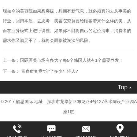
现如今的美容院如果想突破，想拥有新气息，就必须真的去从事美的
行业，回归本质，去思考，美容院究竟要给顾客带来什么样的美，从
而在业务模式上进行调整。如果你不能将自己的定位清晰，消费者的
需求你又满足不了，就将会面临被淘汰的风险
。
上一条：
国际医美市场有多大？每5个韩国人就有1个需要养发！
下一条：
青春痘究竟“坑”了多少年轻人?
Top

© 2017 酷思国际 地址：深圳市龙华新区布龙路4号127艺术陈设产业园A
座1层