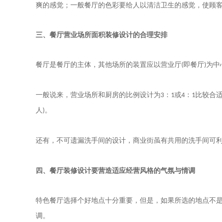
爽的感觉；一般餐厅的色彩要给人以清洁卫生的感觉，使顾
三、
餐厅营业场所面积装修设计的合理安排
餐厅是餐厅的主体，其他场所的装置应以营业厅
即餐厅
为中
(
)
一般说来，营业场所和厨房的比例设计为
：
或
：
比较合
3
1
4
1
人
。
)
还有，不可遗漏洗手间的设计，商业街虽有共用的洗手间可
四、
餐厅装修设计要营造适应经营风格的气氛与情调
特色餐厅选择个好地点十分重要，但是，如果所选的地点不
调。