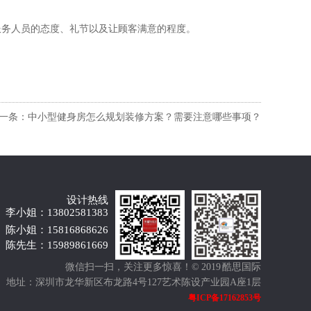
服务人员的态度、礼节以及让顾客满意的程度。
一条：中小型健身房怎么规划装修方案？需要注意哪些事项？
设计热线
李小姐：13802581383
陈小姐：15816868626
陈先生：15989861669
微信扫一扫，关注更多惊喜！
© 2019 酷思国际
地址：深圳市龙华新区布龙路4号127艺术陈设产业园A座1层
粤ICP备17162853号