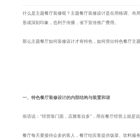
什么是主题餐厅装修呢？主题餐厅
装修设计是在用格调、布
形成深刻印象，也利于传播，省下宣传推广费用。
那么主题
餐厅
如何
装修设计
才
有特色，如何突出特色餐厅主
一、
特色餐厅装修设计的内部结构与装置和谐
俗语说：
经营靠门面，店雅客自多
，用在餐厅经营上就是说
“
”
餐厅每天要接待众多的客人，餐厅绐宾客提供饭菜、饮料服