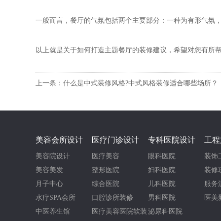
一般而言，餐厅的气氛包括两个主要部分：一种为有形气氛
以上就是关于如何打造主题餐厅的装修建议，希望对您有所
上一条：什么是中式装修风格?中式风格装修适合哪些场所？
美容会所设计
医疗门诊设计
专科医院设计
工程
美容院设计
医疗美容
眼科医院
装饰
美容美发
整形医院
妇科医院
装修
月子中心
综合医院
儿科医院
服务
水疗SPA会所
口腔诊所装修
男科医院
医美
中医养生馆
医疗美容医院软装
泌尿科医院