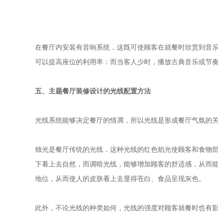
在餐厅内安装有音响系统，这既可使顾客在就餐时欣赏到音
可以提高座位的利用率：而当客人少时，播放古典音乐或节
五、主题
餐厅装修设计的光线配置方法
光线系统能够决定餐厅的情凋，所以光线是形成餐厅气氛的
烛光是餐厅传统的光线．这种光线的红色焰光使顾客和食物
下看上去自然，而调暗光线，能够增加顾客的舒适感
，
从而
地位，从而使人的皮肤看上去显得苍白、食品呈现灰色。
此外，不论光线的种类如何，光线的强度对顾客就餐时也有