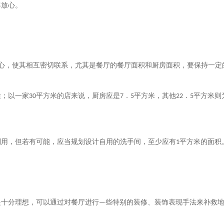
客放心。
心，使其相互密切联系，尤其是餐厅的餐厅面积和厨房面积，要保持一定
适；以一家
平方米的店来说，厨房应是
．
平方米，其他
．
平方米则
30
7
5
22
5
利用，但若有可能，应当规划设计自用的洗手间，至少应有
平方米的面积
1
是十分理想，可以通过对餐厅进行
些特别的装修、装饰表现手法来补救
—