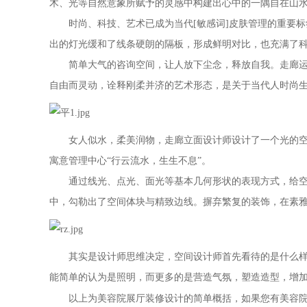
木、光等自然意象所赋予的灵感中构建出心中的一隅自在山
时尚、科技、艺术已成为当代[敏感词]皮肤管理的重要标
出的灯光缓和了线条硬朗的隔板，形成鲜明对比，也充满了
简单大气的咨询空间，让人放下尘念，释放自我。走廊运用
自由而灵动，诠释刚柔并济的艺术形态，是关于当代人时尚生
女人似水，柔美润物，走廊立面设计师设计了一个光的空
寓意管理中心
“
行云流水，生生不息
”
。
通过线光、点光、面光等基本几何形状的表现方式，给空无
中，勾勒出了空间体块与精致边线。摒弃繁复的装饰，在素
其实是设计师思维决定，空间设计师首先看待的是什么样的
能简单的认为是照明，而更多的是营造气氛，塑造造型，增
以上为美容院展厅装修设计的简单概括，如果您有美容院