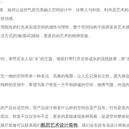
水。
签，如何让这些气质完美融入空间设计中，诠释人与科技、时尚及艺术的
科技动感。
线性的灯光来实现空间的感性与理性，整个空间结构干练而富有艺术感
活方式的[敏感词]描绘，更是自由艺术的精神宣扬。
间，来呼应女人似
”
水
”
的主题。墙面灯带打开后形成水的流线效果，将
“
一物的空间带来一种圣洁、高雅的氛围，让人忘记身在尘世，因为身边
雅纯粹的呈现中，希望为客户营造一方平和静谧的空间，物诱气随，外适
产品合适空间，而产品设计师是什么样的空间合适产品等。灯光是室内
加层次。软装不仅仅弥补不足，更多的是能体现各种风格，促进空间整体
酷思艺术设计装饰
展厅装修可以联系我们
。我们会安排专业设计师前