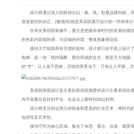
设计师通过深入剖析得出以「曲、线」彰显品牌内核，并将
迎接更好的自己。[敏感词]就是美容院展厅设计的一些简单介
在本次美容院装修中，要注意把握本身时代的发展的潮流，
的色彩内容相协调，与店铺的环境、整体形象相适应。
接待大厅摈除所有无谓的装饰，设计师只在平面上设计了一
电梯，是一张「线性隔断」围合而成的玄关，寓意天方地圆
的
“
空
”
，让人放下思绪，尽情的享受当下，只有让人平静，才
美容院墙面设计是主要的美容院墙壁的设计主要表现在墙面
内平面展示良好的平台，在这点上要特别加以利用。
设计师灵活的运用几何线条和柔美的灯光艺术，将时代的线
包容性及艺术性。
接待厅作为核心区域，集合了休憩、展示、洽谈、观景等诸