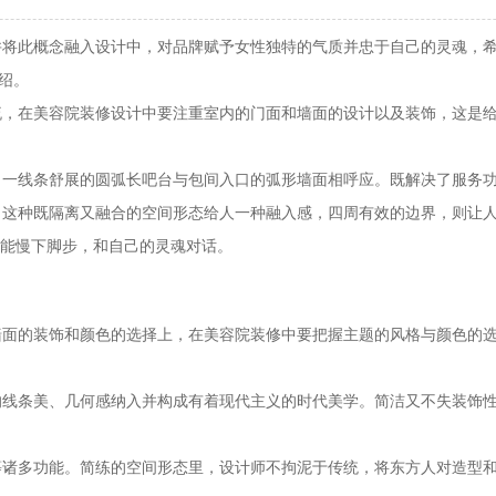
此概念融入设计中，对品牌赋予女性独特的气质并忠于自己的灵魂，希
绍。
在美容院装修设计中要注重室内的门面和墙面的设计以及装饰，这是给人
线条舒展的圆弧长吧台与包间入口的弧形墙面相呼应。既解决了服务功
，这种既隔离又融合的空间形态给人一种融入感，四周有效的边界，则让
能慢下脚步，和自己的灵魂对话。
的装饰和颜色的选择上，在美容院装修中要把握主题的风格与颜色的选
条美、几何感纳入并构成有着现代主义的时代美学。简洁又不失装饰性
多功能。简练的空间形态里，设计师不拘泥于传统，将东方人对造型和