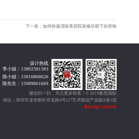
下一条：如何快速清除美容院装修后留下的异味
设计热线
李小姐：13802581383
陈小姐：15816868626
陈先生：15989861669
微信扫一扫，关注更多惊喜！
© 2019 酷思国际
地址：深圳市龙华新区布龙路4号127艺术陈设产业园A座1层
粤ICP备17162853号