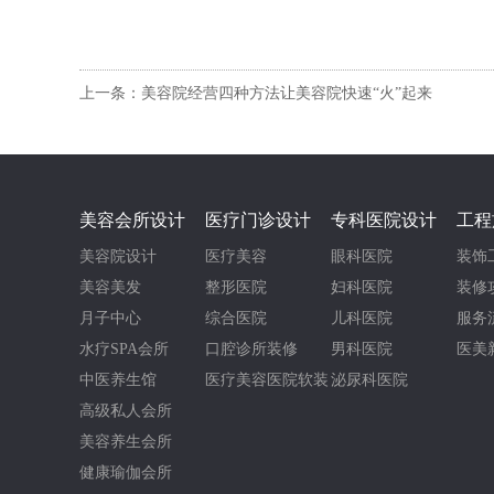
上一条：美容院经营四种方法让美容院快速“火”起来
美容会所设计
医疗门诊设计
专科医院设计
工程
美容院设计
医疗美容
眼科医院
装饰
美容美发
整形医院
妇科医院
装修
月子中心
综合医院
儿科医院
服务
水疗SPA会所
口腔诊所装修
男科医院
医美
中医养生馆
医疗美容医院软装
泌尿科医院
高级私人会所
美容养生会所
健康瑜伽会所