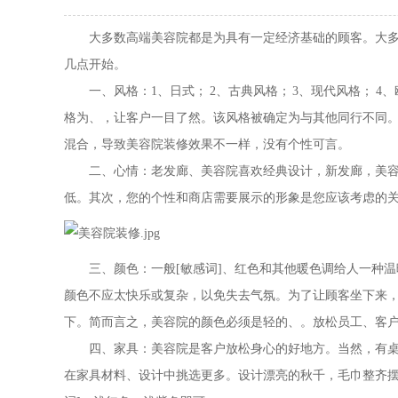
大多数高端美容院都是为具有一定经济基础的顾客。大多数
几点开始。
一、风格：
1
、日式；
2
、古典风格；
3
、现代风格；
4
、
格为、，让客户一目了然。该风格被确定为与其他同行不同
混合，导致美容院装修效果不一样，没有个性可言。
二、心情：老发廊、美容院喜欢经典设计，新发廊，美容院
低。其次，您的个性和商店需要展示的形象是您应该考虑的关
三、颜色：一般[敏感词]、红色和其他暖色调给人一种
颜色不应太快乐或复杂，以免失去气氛。为了让顾客坐下来
下。简而言之，美容院的颜色必须是轻的、。放松员工、客
四、家具：美容院是客户放松身心的好地方。当然，有
在家具材料、设计中挑选更多。设计漂亮的秋千，毛巾整齐