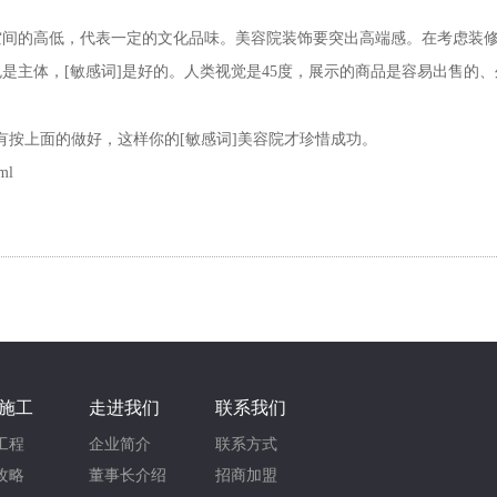
空间的高低，代表一定的文化品味。美容院装饰要突出高端感。在考虑装
是主体，[敏感词]是好的。人类视觉是
45
度，展示的商品是容易出售的、
有按上面的做好，这样你的[敏感词]美容院才珍惜成功。
ml
施工
走进我们
联系我们
工程
企业简介
联系方式
攻略
董事长介绍
招商加盟