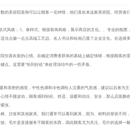
的美容院装饰可以让顾客一见钟情，他们喜欢来这家美容院。经营者们
欧式风格；
5
、泰样式。根据装饰风格，展示商店的文化。、专业的氛围
。适当点缀一点点高端工艺品、名人书法和绘画凸显了企业文化。在选择
但喜欢新的心情。在确定消费者群体的基础上确定情绪，根据顾客的需求
键点。这需要“恰到好处”来处理冻结中的一些矛盾。
温暖和亲密的感觉，中性色调和冷色调给人沉重的气质感，建议以后者为
，心情不随波动，顾客感到轻松、舒适、温暖和信任、安全，那么店面颜
户紧张。
桌椅、沙发和其他家具。我们通常可以看到家具，因为、材料的形状不同
摆放。毛巾是直接服务于顾客的东西，因此顾客尤为关注。毛巾的选择一