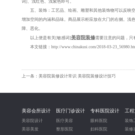
词]、浅红色、浅紫色即可。
五、装饰：工艺品、绘画、雕塑和其他装饰物可以反映
增加空间的内涵和品味。商品展示柜应放在大门的右侧。浅色
障、恶化。
美容院装修
以上便是有关[敏感词]
需要注意的问题，只
本文链接：
http://www.chinakusi.com/2018-03-23_56980.ht
上一条：美容院装修设计常识 美容院装修设计技巧
美容会所设计
医疗门诊设计
专科医院设计
工程
美容院设计
医疗美容
眼科医院
装饰
美容美发
整形医院
妇科医院
装修