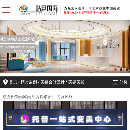
首页
/
精品案例
/
美容会所设计
/
美容美发
分类
东莞松岗美容美发店装修设计 简欧风格