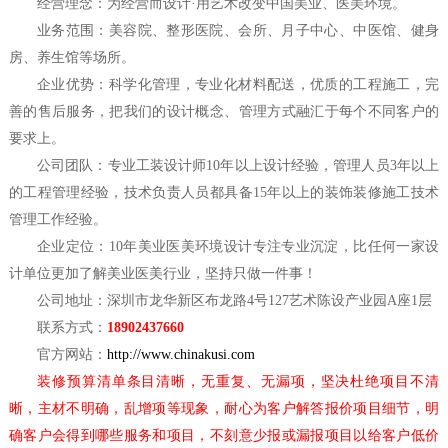
经营理念：为经营而设计
·用艺术改变中国美业、医美环境。
业务范围：美容院、整形医院、会所、月子中心、中医馆、健身
房、养生馆等场所。
企业优势：科学化管理，专业化材料配送，优质的工程施工，完
善的售后服务，把我们的设计概念、管理方式融汇于每个不同客户的
要求上。
公司团队：专业工装设计师
10年以上设计经验，管理人员3年以上
的工程管理经验，技术负责人员都具备15年以上的装饰装修施工技术
管理工作经验。
企业定位：
10年美业医美环境设计专注专业沉淀，比任何一家设
计单位更加了解美业医美行业，坚持只做一件事！
公司地址：深圳市龙华新区布龙路
4号127艺术陈设产业园A座1层
联系方式：
18902437660
官方网站：
http://www.chinakusi.com
装修预算清单条目清晰，无重复、无漏项，坚决杜绝项目不清
晰，主材不明确，乱增项等现象，耐心为客户解答报价项目细节，明
确客户会得到哪些服务和项目，不刻意少报或漏报项目以给客户低价